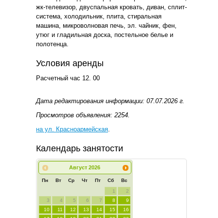
жк-телевизор, двуспальная кровать, диван, сплит-
система, холодильник, плита, стиральная
машина, микроволновая печь, эл. чайник, фен,
утюг и гладильная доска, постельное белье и
полотенца.
Условия аренды
Расчетный час 12. 00
Дата редактирования информации: 07.07.2026 г.
Просмотров объявления: 2254.
на ул. Красноармейская
.
Календарь занятости
Август
2026
Пн
Вт
Ср
Чт
Пт
Сб
Вс
1
2
3
4
5
6
7
8
9
10
11
12
13
14
15
16