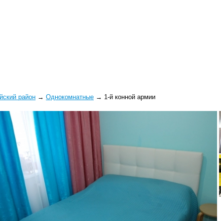
йский район
→
Однокомнатные
→
1-й конной армии