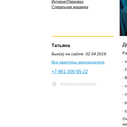
Интернет
Парковка
Стиральная машинка
Д
Татьяна
Ра
Был(а) на сайте: 02.04.2019.
- 
Все квартиры арендодателя
- 
+7-961-300-95-22
- 
Добавить в избранное
- 
- 
- 
- 
Оч
из