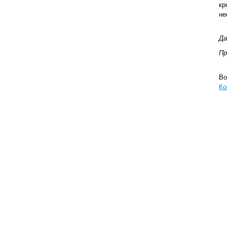
кр
не
Да
Пр
Во
Ко