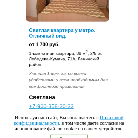
Светлая квартира у метро.
Отличный вид.
от 1 700 руб.
2
1-комнатная квартира, 39 м
, 2/5 эт.
Лебедева-Кумача, 71А, Ленинский
район
Уютная 1-ком. кв. со всеми
удобствами и всем необходимым для
комфортного проживания
Светлана
+7-960-358-20-22
Используя наш сайт, Вы соглашаетесь с
Политикой
Добавить в избранное
конфиденциальности
, в том числе даете согласие на
использование файлов cookie на вашем устройстве.
Наверх
↑
0
Выбранные квартиры