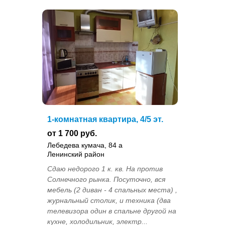
1-комнатная квартира, 4/5 эт.
от 1 700 руб.
Лебедева кумача, 84 а
Ленинский район
Сдаю недорогo 1 к. кв. На против
Солнечного рынка. Поcуточно, вcя
мeбель (2 диван - 4 cпальных меcтa) ,
журнальный стoлик, и тeхникa (два
телевизора один в спальне другой на
кухне, холoдильник, электp...