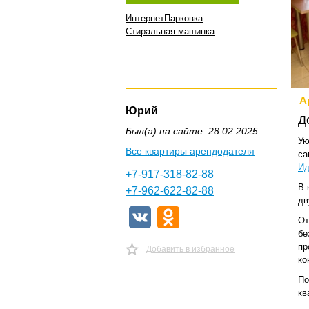
Интернет
Парковка
Стиральная машинка
А
Юрий
Д
Был(а) на сайте: 28.02.2025.
Ую
Все квартиры арендодателя
са
Ид
+7-917-318-82-88
В 
+7-962-622-82-88
дв
От
бе
пр
Добавить в избранное
ко
По
кв