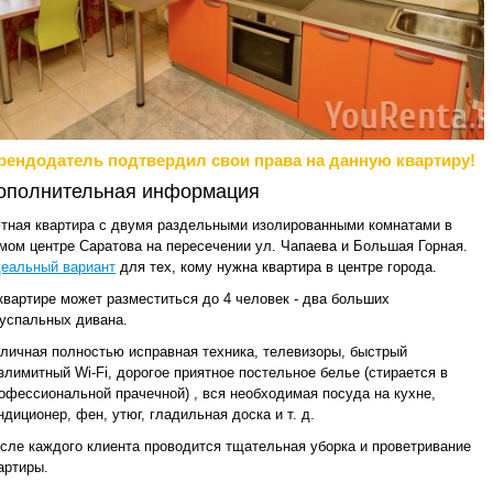
рендодатель подтвердил свои права на данную квартиру!
ополнительная информация
тная квартира с двумя раздельными изолированными комнатами в
мом центре Саратова на пересечении ул. Чапаева и Большая Горная.
еальный вариант
для тех, кому нужна квартира в центре города.
квартире может разместиться до 4 человек - два больших
успальных дивана.
личная полностью исправная техника, телевизоры, быстрый
злимитный Wi-Fi, дорогое приятное постельное белье (стирается в
офессиональной прачечной) , вся необходимая посуда на кухне,
ндиционер, фен, утюг, гладильная доска и т. д.
сле каждого клиента проводится тщательная уборка и проветривание
артиры.