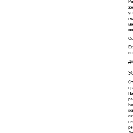
Ря
же
ун
гл
ма
ка
Ос
Ес
во
До
У
От
пр
На
ра
Бе
ко
ак
пи
ре
До