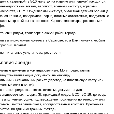
дом с квартирой (в 5-10 минутах на машине или пешком) находится:
лезнодорожный вокзал, аэропорт, военный институт, аграрный
иверситет, СГТУ, Юридический институт, областная детская больница,
азная клиника, набережная, парки, платные автостоянки, продуктовые
газины, крытый рынок, проспект Кирова, кинотеатры, рестораны и
фе.
тановки рядом, транспорт в любой район города.
ли вы плохо ориентируетесь в Саратове, то я Вам помогу с любым
просом! Звоните!
полнительные услуги по запросу гостя:
словия аренды
четные документы командировочным. Могу предоставить
авоустанавливающие документы на квартиру.
личный и безналичный расчет (перевод на пластиковую карту или
счетный счет в банке) .
сплатно предоставляются: отчетные документы для
мандировочных - форма 3Г, приходный ордер, БСО, БО-18, договор,
т выполненных услуг, подтверждение проживания по телефону или
сьмом, выставление счета, государственный контракт. Временная
гистрация для иностранных граждан.
полнительные услуги по запросу гостя - при длительном проживание