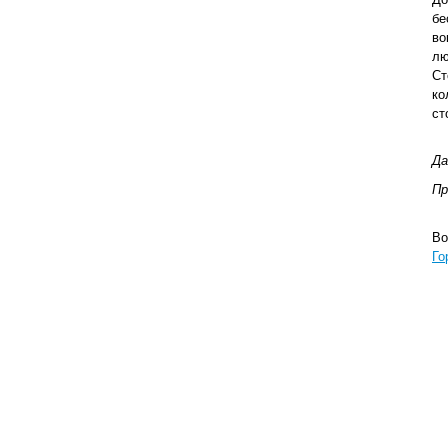
бе
во
лю
Ст
ко
ст
Да
Пр
Во
Го