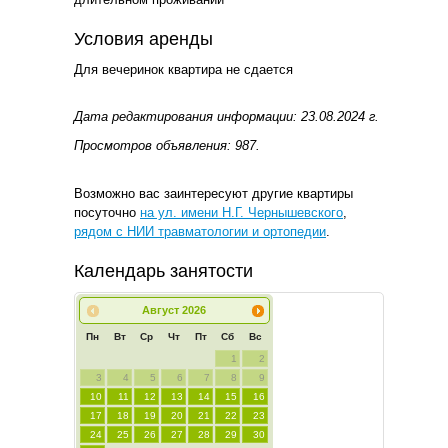
Условия аренды
Для вечеринок квартира не сдается
Дата редактирования информации: 23.08.2024 г.
Просмотров объявления: 987.
Возможно вас заинтересуют другие квартиры
посуточно
на ул. имени Н.Г. Чернышевского
,
рядом с НИИ травматологии и ортопедии
.
Календарь занятости
Август
2026
Пн
Вт
Ср
Чт
Пт
Сб
Вс
1
2
3
4
5
6
7
8
9
10
11
12
13
14
15
16
17
18
19
20
21
22
23
24
25
26
27
28
29
30