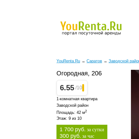
YouRenta.Ru
→
Саратов
→
Заводской райо
Огородная, 206
6.55
/10
1-комнатная квартира
Заводской район
2
Площадь: 42 м
Этаж: 9 из 10
1 700 руб.
за сутки
300 руб.
за час