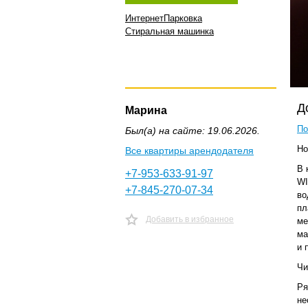
Интернет
Парковка
Стиральная машинка
Д
Марина
По
Был(а) на сайте: 19.06.2026.
Но
Все квартиры арендодателя
В 
+7-953-633-91-97
WI
+7-845-270-07-34
во
пл
Добавить в избранное
ме
ма
и 
Чи
Ря
не