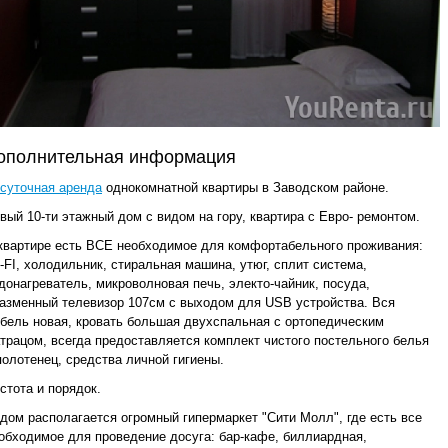
ополнительная информация
суточная аренда
однокомнатной квартиры в Заводском районе.
вый 10-ти этажный дом с видом на гору, квартира с Евро- ремонтом.
квартире есть ВСЕ необходимое для комфортабельного проживания:
-FI, холодильник, стиральная машина, утюг, сплит система,
донагреватель, микроволновая печь, электо-чайник, посуда,
азменный телевизор 107см с выходом для USB устройства. Вся
бель новая, кровать большая двухспальная с ортопедическим
трацом, всегда предоставляется комплект чистого постельного белья
полотенец, средства личной гигиены.
стота и порядок.
дом располагается огромный гипермаркет "Сити Молл", где есть все
обходимое для проведение досуга: бар-кафе, биллиардная,