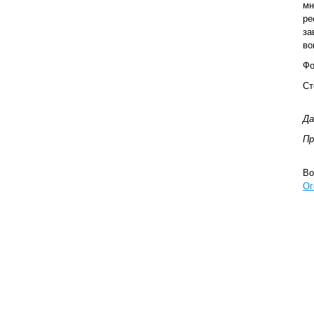
мн
ре
за
во
Фо
Ст
Да
Пр
Во
Ог