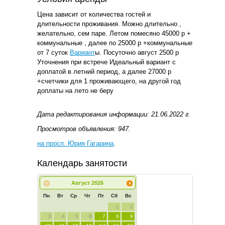
Цена зависит от количества гостей и
длительности проживания. Можно длительно ,
желательно, сем паре. Летом помесяно 45000 р +
коммунальные , далее по 25000 р +коммунальные
от 7 суток
Вариант
ы. Посуточно август 2500 р
Уточнения при встрече Идеальный вариант с
доплатой в летний период, а далее 27000 р
+счетчики для 1 проживающего, на другой год
доплаты на лето не беру
Дата редактирования информации: 21.06.2022 г.
Просмотров объявления: 947.
на просп. Юрия Гагарина
.
Календарь занятости
Август
2026
Пн
Вт
Ср
Чт
Пт
Сб
Вс
1
2
3
4
5
6
7
8
9