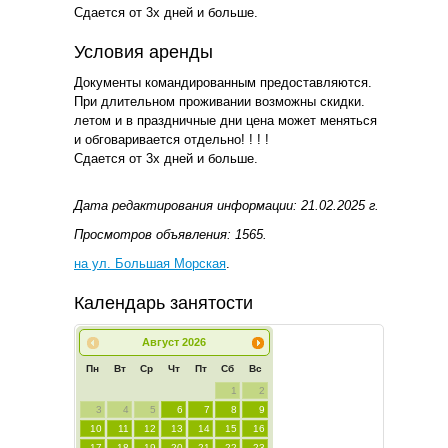
Сдается от 3х дней и больше.
Условия аренды
Документы командированным предоставляются.
При длительном проживании возможны скидки.
летом и в праздничные дни цена может меняться
и обговаривается отдельно! ! ! !
Сдается от 3х дней и больше.
Дата редактирования информации: 21.02.2025 г.
Просмотров объявления: 1565.
на ул. Большая Морская
.
Календарь занятости
Август
2026
Пн
Вт
Ср
Чт
Пт
Сб
Вс
1
2
3
4
5
6
7
8
9
10
11
12
13
14
15
16
17
18
19
20
21
22
23