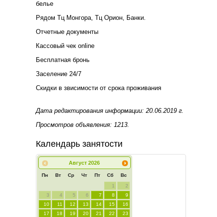
белье
Рядом Тц Монгора, Тц Орион, Банки.
Отчетные документы
Кассовый чек online
Бесплатная бронь
Заселение 24/7
Скидки в звисимости от срока проживания
Дата редактирования информации: 20.06.2019 г.
Просмотров объявления: 1213.
Календарь занятости
Август
2026
Пн
Вт
Ср
Чт
Пт
Сб
Вс
1
2
3
4
5
6
7
8
9
10
11
12
13
14
15
16
17
18
19
20
21
22
23