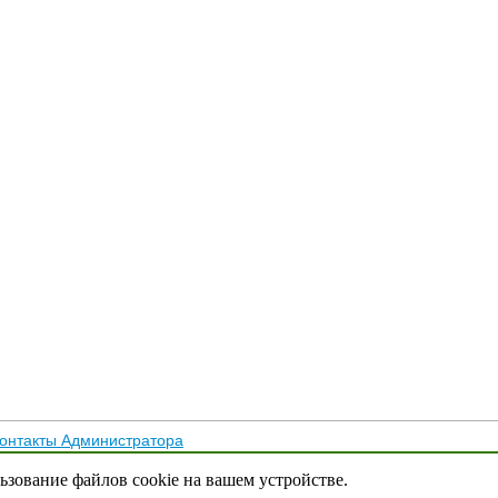
онтакты Администратора
тика конфиденциальности
льзование файлов cookie на вашем устройстве.