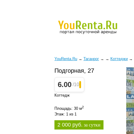
YouRenta.Ru
→
Таганрог
→
→
Коттеджи
→
Подгорная, 27
6.00
/10
Коттедж
2
Площадь: 30 м
Этаж: 1 из 1
2 000 руб.
за сутки