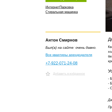
Интернет
Парковка
Стиральная машинка
Д
Антон Смирнов
Кв
Был(а) на сайте: очень давно.
хо
Все квартиры арендодателя
бе
кр
+7-922-071-24-08
У
Добавить в избранное
- 
- 
- 
Да
Пр