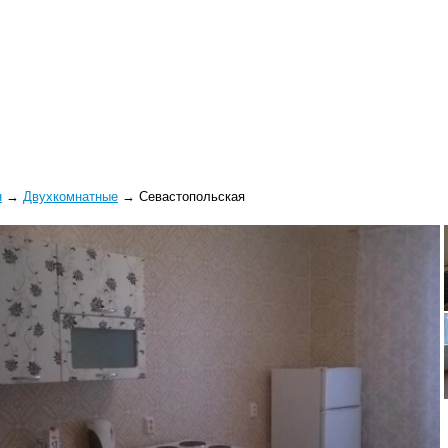
н
→
Двухкомнатные
→
Севастопольская