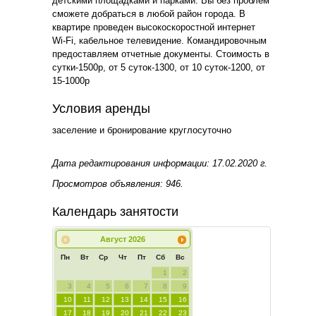
детскими площадками и парками. Вы без проблем
сможете добраться в любой район города. В
квартире проведен высокоскоростной интернет
Wi-Fi, кабельное телевидение. Командировочным
предоставляем отчетные документы. Стоимость в
сутки-1500р, от 5 суток-1300, от 10 суток-1200, от
15-1000р
Условия аренды
заселение и бронирование круглосуточно
Дата редактирования информации: 17.02.2020 г.
Просмотров объявления: 946.
Календарь занятости
Август
2026
Пн
Вт
Ср
Чт
Пт
Сб
Вс
1
2
3
4
5
6
7
8
9
10
11
12
13
14
15
16
17
18
19
20
21
22
23