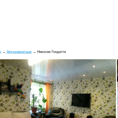
н
→
Двухкомнатные
→
Николая Гондатти