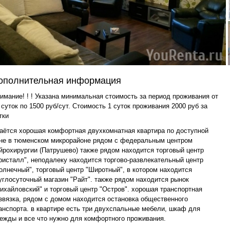
ополнительная информация
имание! ! ! Указана минимальная стоимость за период проживания от
 суток по 1500 руб/сут. Стоимость 1 суток проживания 2000 руб за
тки
аётся хорошая комфортная двухкомнатная квартира по доступной
не в тюменском микрорайоне рядом с федеральным центром
йрохирургии (Патрушево) также рядом находится торговый центр
ристалл", неподалеку находится торгово-развлекательный центр
олнечный", торговый центр "Широтный", в котором находится
углосуточный магазин "Райт". также рядом находится рынок
ихайловский" и торговый центр "Остров". хорошая транспортная
звязка, рядом с домом находится остановка общественного
анспорта. в квартире есть три двухспальные мебели, шкаф для
ежды и все что нужно для комфортного проживания.