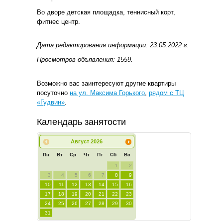
Во дворе детская площадка, теннисный корт,
фитнес центр.
Дата редактирования информации: 23.05.2022 г.
Просмотров объявления: 1559.
Возможно вас заинтересуют другие квартиры
посуточно
на ул. Максима Горького
,
рядом с ТЦ
«Гудвин»
.
Календарь занятости
Август
2026
Пн
Вт
Ср
Чт
Пт
Сб
Вс
1
2
3
4
5
6
7
8
9
10
11
12
13
14
15
16
17
18
19
20
21
22
23
24
25
26
27
28
29
30
31