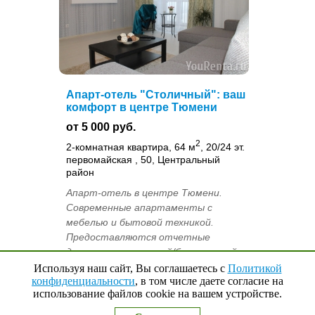
Апарт-отель "Столичный": ваш
комфорт в центре Тюмени
от 5 000 руб.
2
2-комнатная квартира, 64 м
, 20/24 эт.
первомайская , 50, Центральный
район
Апарт-отель в центре Тюмени.
Современные апартаменты с
мебелью и бытовой техникой.
Предоставляются отчетные
документы, наличный/безналичный
расчет. Есть подземный паркинг,
Используя наш сайт, Вы соглашаетесь с
Политикой
конфиденциальности
, в том числе даете согласие на
завтраки. Белоснежное постел...
использование файлов cookie на вашем устройстве.
Наверх
↑
0
Выбранные квартиры
Комплекс апартаментов «Ст...