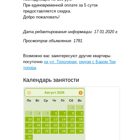
При единовременной оплате за 5 суток
предоставляется скидка.
Добро пожаловать!
Дата редактирования информации: 17.01.2020 г.
Просмотров объявления: 1781.
Возможно вас заинтересуют другие квартиры
посуточно
на ул. Тополиная
,
рядом с Баром Три
топора
.
Календарь занятости
Август
2026
Пн
Вт
Ср
Чт
Пт
Сб
Вс
1
2
3
4
5
6
7
8
9
10
11
12
13
14
15
16
17
18
19
20
21
22
23
24
25
26
27
28
29
30
31