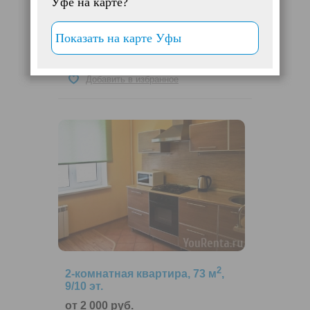
Уфе на карте?
запахов (не прокурена) ! ....
Сергей
Показать на карте Уфы
+7-927-236-51-06
Добавить в избранное
2
2-комнатная квартира, 73 м
,
9/10 эт.
от 2 000 руб.