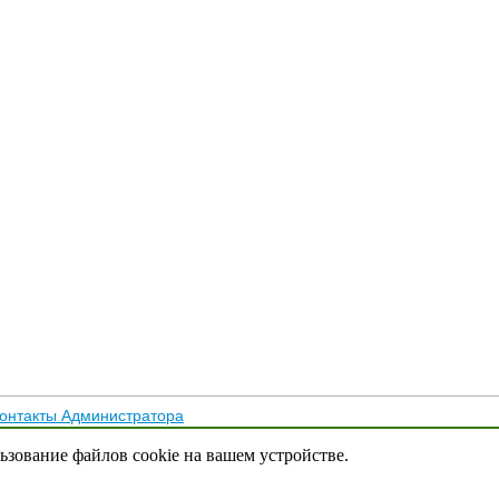
онтакты Администратора
тика конфиденциальности
льзование файлов cookie на вашем устройстве.