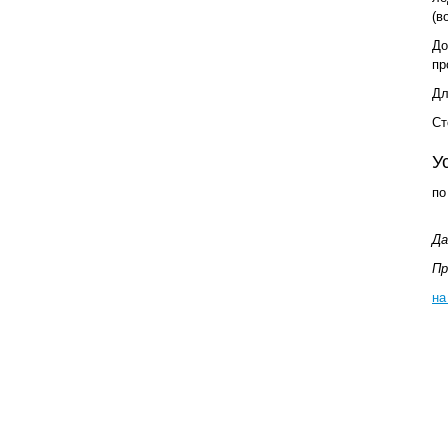
(в
До
пр
Дл
Ст
У
по
Да
Пр
на