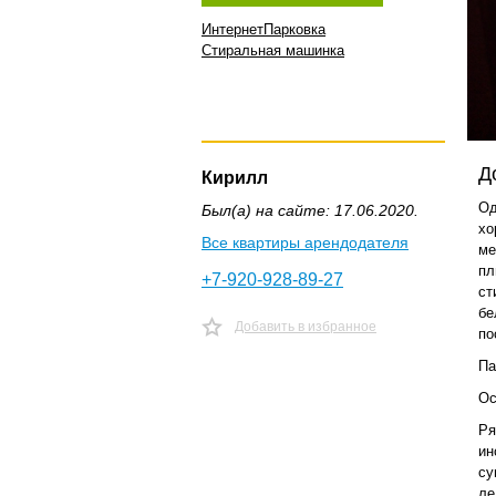
Интернет
Парковка
Стиральная машинка
Д
Кирилл
Од
Был(а) на сайте: 17.06.2020.
хо
Все квартиры арендодателя
ме
пл
+7-920-928-89-27
ст
бе
Добавить в избранное
по
Па
Ос
Ря
ин
су
ле