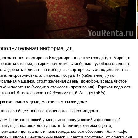
ополнительная информация
нокомнатная квартира во Владимире - в центре города (ул. Мира) , в
рошем состоянии, в кирпичном доме, с мебелью - удобные спальные
ста (кровать и диван - на выбор) , в квартире есть холодильник, газ.
ита, микроволновка, эл. чайник, посуда, tv (кабельное) , утюг,
иральная машинка, стоит железная дверь, домофон, всегда чистое
льё и полотенце (входит в стоимость проживания) . Горячая вода есть
стоянно! Высокоскоростной безлимитный Wi-Fi (50mB/s) .
рковка прямо у дома, магазин в этом же доме.
тановка общественного транспорта - напротив дома.
дом Политехнический университет, юридический и финансовый
ституты, в шаговой доступности Владимирский экспоцентр,
пермаркет, центральный парк города, колесо обозрения, банк, кафе,
довый дворец, центральный рынок. Сдаётся посуточно: от одного дня