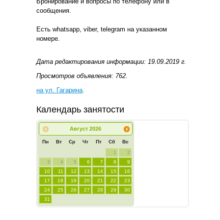
Бронирование и вопросы по телефону или в
сообщения.
Есть whatsapp, viber, telegram на указанном
номере.
Дата редактирования информации: 19.09.2019 г.
Просмотров объявления: 762.
на ул. Гагарина
.
Календарь занятости
Август
2026
Пн
Вт
Ср
Чт
Пт
Сб
Вс
1
2
3
4
5
6
7
8
9
10
11
12
13
14
15
16
17
18
19
20
21
22
23
24
25
26
27
28
29
30
31