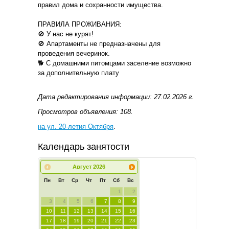
правил дома и сохранности имущества.
ПРАВИЛА ПРОЖИВАНИЯ:
🚫 У нас не курят!
🚫 Апартаменты не предназначены для
проведения вечеринок.
🐕 С домашними питомцами заселение возможно
за дополнительную плату
Дата редактирования информации: 27.02.2026 г.
Просмотров объявления: 108.
на ул. 20-летия Октября
.
Календарь занятости
Август
2026
Пн
Вт
Ср
Чт
Пт
Сб
Вс
1
2
3
4
5
6
7
8
9
10
11
12
13
14
15
16
17
18
19
20
21
22
23