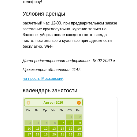
телефону! !
Условия аренды
расчетный час 12-00. при предварительном заказе
заселение круглосуточно. курение только на
балконе. уборка после каждого гостя. всегда
чисто. постельные и кухонные принадлежности
бесплатно. Wi-Fi
Дата редактирования информации: 18.02.2020 г.
Просмотров объявления: 1147.
на просп. Московский
.
Календарь занятости
Август
2026
Пн
Вт
Ср
Чт
Пт
Сб
Вс
1
2
3
4
5
6
7
8
9
10
11
12
13
14
15
16
17
18
19
20
21
22
23