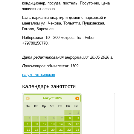
кондиционер, посуда, постель. Посуточно, цена
зависит от сезона.
Есть варианты квартир и домов с парковкой и
мангалом ул. Чехова, Тольятти, Пушкинская,
Гоголя, Заречная.
Набережная 10 - 200 метров. Тел. /viber
+79780156770.
Дата редактирования информации: 28.05.2026 г.
Просмотров объявления: 1109.
на ул. Боткинская
.
Календарь занятости
Август
2026
Пн
Вт
Ср
Чт
Пт
Сб
Вс
1
2
3
4
5
6
7
8
9
10
11
12
13
14
15
16
17
18
19
20
21
22
23