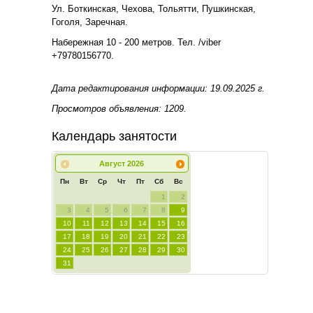
Ул. Боткинская, Чехова, Тольятти, Пушкинская,
Гоголя, Заречная.
Набережная 10 - 200 метров. Тел. /viber
+79780156770.
Дата редактирования информации: 19.09.2025 г.
Просмотров объявления: 1209.
Календарь занятости
Август
2026
Пн
Вт
Ср
Чт
Пт
Сб
Вс
1
2
3
4
5
6
7
8
9
10
11
12
13
14
15
16
17
18
19
20
21
22
23
24
25
26
27
28
29
30
31