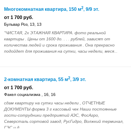
2
Многокомнатная квартира, 150 м
, 9/9 эт.
от 1 700 руб.
Бульвар Роз, 13, 13
"ЧИСТАЯ, 2х ЭТАЖНАЯ КВАРТИРА. фото реальной
квартиры . Цены от 1600 до. . . . рублей, зависят от
количества людей и срока проживания . Она прекрасно
подойдет для проживания на сутки, часы недели, меся...
2
2-комнатная квартира, 55 м
, 3/9 эт.
от 1 700 руб.
Факел социализма , 16, 16
сдам квартиру на сутки часы недели , ОТЧЕТНЫЕ
ДОКУМЕНТЫ форма 3 г кассовый чек Наши постоянные
гости-сотрудники предприятий АЭС, ФосАгро,
Северсталь сортовой завод, РусГидро, Волжкий терминал,
ГЭС и д...