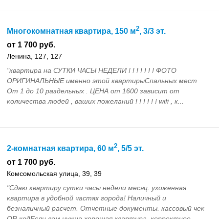
2
Многокомнатная квартира, 150 м
, 3/3 эт.
от 1 700 руб.
Ленина, 127, 127
"квартира на СУТКИ ЧАСЫ НЕДЕЛИ ! ! ! ! ! ! ! ФОТО
ОРИГИНАЛЬНЫЕ именно этой квартирыСпальных мест
От 1 до 10 раздельных . ЦЕНА от 1600 зависит от
количества людей , ваших пожеланий ! ! ! ! ! ! wifi , к...
2
2-комнатная квартира, 60 м
, 5/5 эт.
от 1 700 руб.
Комсомольская улица, 39, 39
"Сдаю квартиру сутки часы недели месяц. ухоженная
квартира в удобной частях города! Наличный и
безналичный расчет. Отчетные документы. кассовый чек
QR кодЕсли вам нужна хорошая квартира, корректное...