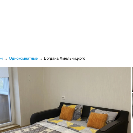
он
→
Однокомнатные
→
Богдана Хмельницкого