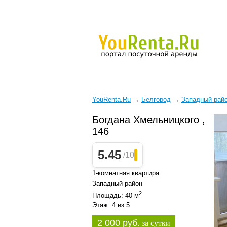
YouRenta.Ru
→
Белгород
→
Западный рай
Богдана Хмельницкого ,
146
5.45
/10
1-комнатная квартира
Западный район
2
Площадь: 40 м
Этаж: 4 из 5
2 000 руб.
за сутки