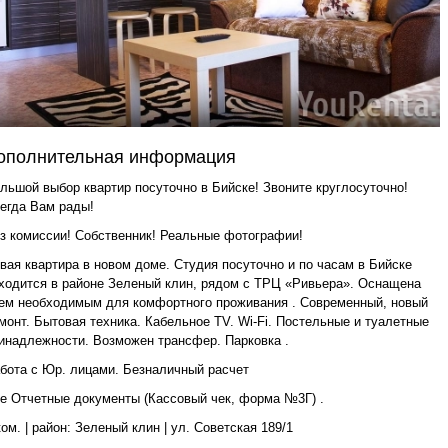
ополнительная информация
льшой выбор квартир посуточно в Бийске! Звоните круглосуточно!
егда Вам рады!
з комиссии! Собственник! Реальные фотографии!
вая квартира в новом доме. Студия посуточно и по часам в Бийске
ходится в районе Зеленый клин, рядом с ТРЦ «Ривьера». Оснащена
ем необходимым для комфортного проживания . Современный, новый
монт. Бытовая техника. Кабельное TV. Wi-Fi. Постельные и туалетные
инадлежности. Возможен трансфер. Парковка .
бота с Юр. лицами. Безналичный расчет
е Отчетные документы (Кассовый чек, форма №3Г) .
ком. | район: Зеленый клин | ул. Советская 189/1