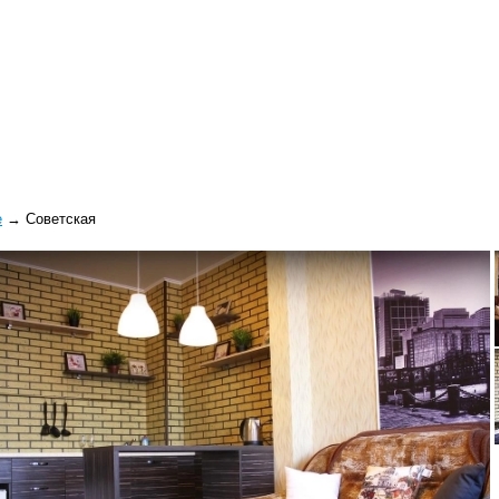
е
→
Советская