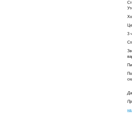
Ст
Ут
Хо
Це
3 
Сп
Зв
ва
Пи
По
ск
Да
Пр
на