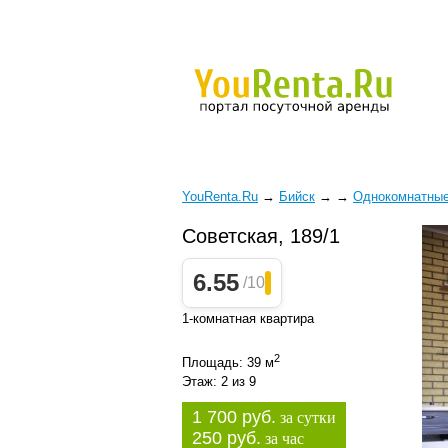
YouRenta.Ru
→
Бийск
→
→
Однокомнатны
Советская, 189/1
6.55
/10
1-комнатная квартира
2
Площадь: 39 м
Этаж: 2 из 9
1 700 руб.
за сутки
250 руб.
за час