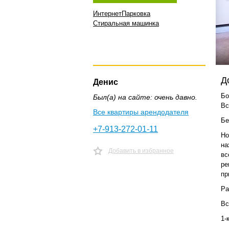
Интернет
Парковка
Стиральная машинка
Д
Денис
Бо
Был(а) на сайте: очень давно.
Вс
Все квартиры арендодателя
Бе
+7-913-272-01-11
Но
на
Добавить в избранное
вс
ре
пр
Ра
Вс
1-