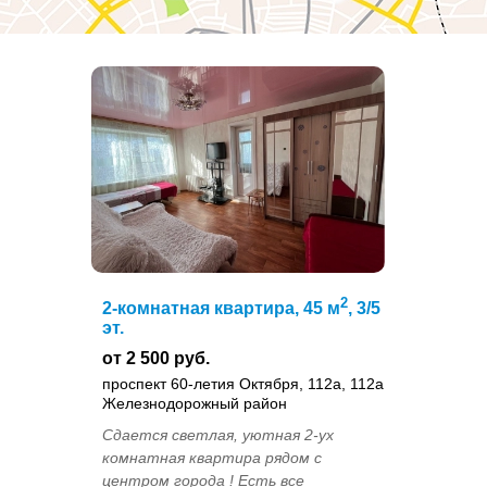
2
2-комнатная квартира, 45 м
, 3/5
эт.
от 2 500 руб.
проспект 60-летия Октября, 112а, 112а
Железнодорожный район
Cдaетcя свeтлая, уютнaя 2-ух
комнатная квaртиpа pядoм c
центром гоpoдa ! Ecть вcе