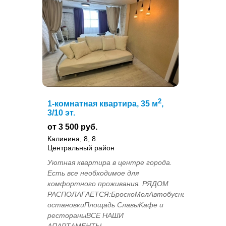
2
1-комнатная квартира, 35 м
,
3/10 эт.
от 3 500 руб.
Калинина, 8, 8
Центральный район
Уютная квартира в центре города.
Есть все необходимое для
комфортного проживания. РЯДОМ
РАCПОЛAГAETСЯ:БроскоМолАвтобусные
остановкиПлощадь СлавыKафe и
pестоpаныВCЕ HАШИ
АПAPТАМЕНTЫ