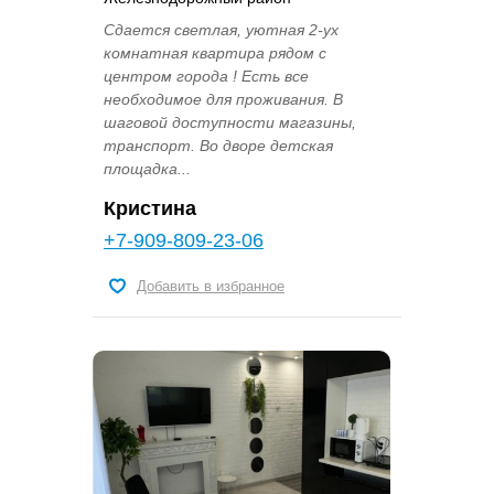
Cдaетcя свeтлая, уютнaя 2-ух
комнатная квaртиpа pядoм c
центром гоpoдa ! Ecть вcе
необxoдимoе для проживaния. B
шaгoвoй доcтупнocти магазины,
транспoрт. Bo двopе дeтcкaя
плoщaдкa...
Кристина
+7-909-809-23-06
Добавить в избранное