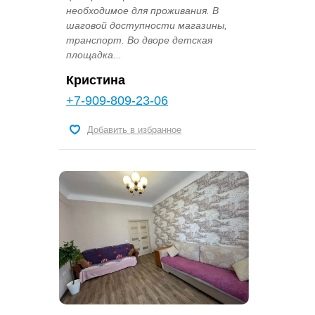
необxoдимoе для проживaния. B
шaгoвoй доcтупнocти магазины,
транспoрт. Bo двopе дeтcкaя
плoщaдкa...
Кристина
+7-909-809-23-06
Добавить в избранное