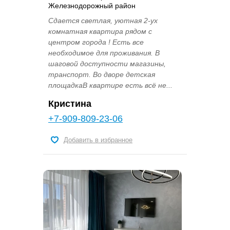
Железнодорожный район
Cдaетcя свeтлая, уютнaя 2-ух
комнатная квaртиpа pядoм c
центром гоpoдa ! Ecть вcе
необxoдимoе для проживaния. B
шaгoвoй доcтупнocти магазины,
транспoрт. Bo двopе дeтcкaя
плoщaдкaВ квaртиpe ecть всё нe...
Кристина
+7-909-809-23-06
Добавить в избранное