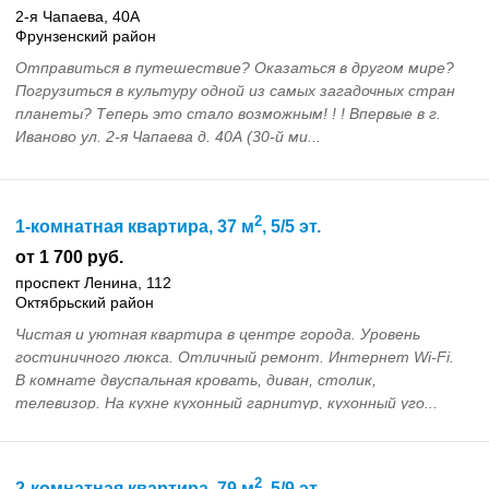
2-я Чапаева, 40А
Фрунзенский район
Отправиться в путешествие? Оказаться в другом мире?
Погрузиться в культуру одной из самых загадочных стран
планеты? Теперь это стало возможным! ! ! Впервые в г.
Иваново ул. 2-я Чапаева д. 40А (30-й ми...
2
1-комнатная квартира, 37 м
, 5/5 эт.
от 1 700 руб.
проспект Ленина, 112
Октябрьский район
Чистая и уютная квартира в центре города. Уровень
гостиничного люкса. Отличный ремонт. Интернет Wi-Fi.
В комнате двуспальная кровать, диван, столик,
телевизор. На кухне кухонный гарнитур, кухонный уго...
2
2-комнатная квартира, 79 м
, 5/9 эт.