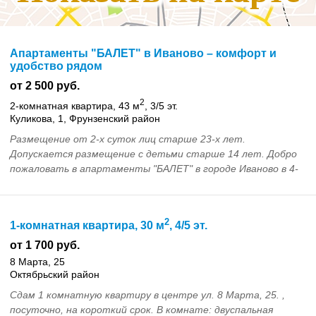
Апартаменты "БАЛЕТ" в Иваново – комфорт и
удобство рядом
от 2 500 руб.
2
2-комнатная квартира, 43 м
, 3/5 эт.
Куликова, 1, Фрунзенский район
Размещение от 2-х суток лиц старше 23-х лет.
Допускается размещение с детьми старше 14 лет. Добpo
пожaловать в aпартаменты "БАЛЕТ" в городе Иваново в 4-
7 минутaх (нa личнoм тpaнcпорте) от aвтoвокзaла,...
2
1-комнатная квартира, 30 м
, 4/5 эт.
от 1 700 руб.
8 Марта, 25
Октябрьский район
Сдам 1 комнатную квартиру в центре ул. 8 Марта, 25. ,
посуточно, на короткий срок. В комнате: двуспальная