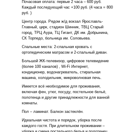
Почасовая оплата: первые 2 часа – 600 руб.
Каждый последующий час +100 руб. (4 часа = 800
руб. )
Центр города. Рядом ж/д вокзал Ярославль-
Главный, цирк, стадион Шинник, ТВЦ Старый
город, ТРЦ Аура, ТЦ Гигант, ДК им. Добрынина,
СК Торпедо, больница им. Соловьева.
Спальные места: 2-спальная кровать с
ортопедическим матрасом и 2-спальный диван.
Большой ЖК-телевизор, цифровое телевидение
(более 100 каналов) , Wi-Fi Интернет,
кондиционер, водонагреватель, стиральная
машина, холодильник, микроволновая печь.
Имеется всё необходимое для проживания,
включая фен, утюг, посуду, постельное бельё,
полотенца и другие принадлежности для ванной
комнаты.
Пол – ламинат. Балкон застеклён.
Идеальная чистота и порядок, уборка после
каждого гостя. При длительном проживании –
уборка и смена постельного белья и полотенец