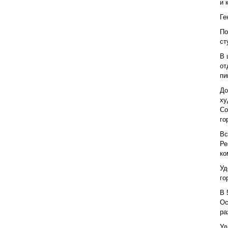
и 
Ге
По
ст
В 
от
пи
До
ху
Со
го
Вс
Ре
ко
Уд
го
В 
Ос
ра
Уд