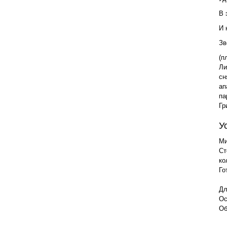
В 
И 
Зв
(п
Ли
сн
ап
па
Гр
У
Ми
Ст
ко
Го
Дл
Ос
Об