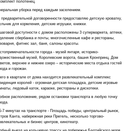
комплект полотенец.
неральная уборка перед каждым заселением.
 предварительной договоренности предоставляю детскую кроватку,
ульчик для кормления, детские игрушки, книжки.
шаговой доступности с домом расположены 3 супермаркета, аптеки,
деление сбербанка и почты, многочисленные кафе и рестораны,
воварня, фитнес зал, баня, салоны красоты.
стопримечательности города - музей янтаря, историко-
дожественный музей, Королевские ворота, башня Кронпринц, Дом
ветов, верхнее и нижнее озеро – исторические места отдыха гостей
рода и горожан.
его в квартале от дома находится развлекательный комплекс
зиденция королей - огромная детская площадка, детские игровые
мнаты, ледовый каток, караоке, рестораны и дискотеки.
обное расположение, рядом остановки транспорта в любую точку
рода.
5-7 минутах на транспорте - Площадь победы, центральный рынок,
тров Канта, набережная реки Прегель, несколько торгово-
звлекательных и бизнес центров, кинотеатр.
обный выезд на кольцевую трассу на побережье Балтийского моря.