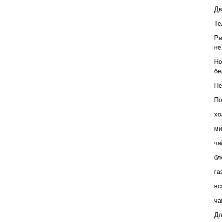
Дв
Те
Ра
не
Но
бе
Не
По
хо
ми
ча
бл
га
вс
ча
Дл