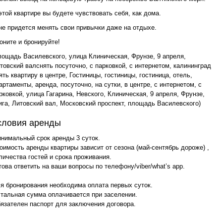
этой квартире вы будете чувствовать себя, как дома.
не придется менять свои привычки даже на отдыхе.
оните и бронируйте!
лощадь Василевского, улица Клиническая, Фрунзе, 9 апреля,
товский валснять посуточно, с парковкой, с интернетом, калининград
ять квартиру в центре, Гостиницы, гостиницы, гостиница, отель,
артаменты, аренда, посуточно, на сутки, в центре, с интернетом, с
рковкой, улица Гагарина, Невского, Клиническая, 9 апреля, Фрунзе,
ига, Литовский вал, Московский проспект, площадь Василевского)
словия аренды
нимальный срок аренды 3 суток.
оимость аренды квартиры зависит от сезона (май-сентябрь дороже) ,
личества гостей и срока проживания.
това ответить на ваши вопросы по телефону/viber/what’s app.
я бронирования необходима оплата первых суток.
тальная сумма оплачивается при заселении.
язателен паспорт для заключения договора.