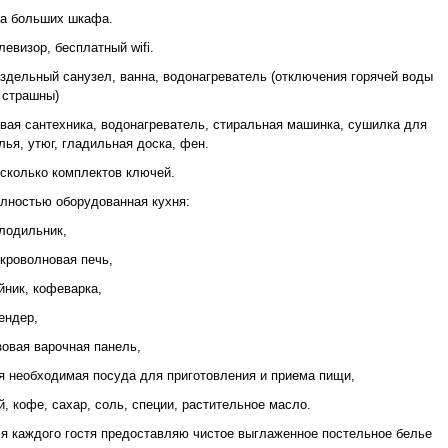
а больших шкафа.
левизор, бесплатный wifi.
здельный санузел, ванна, водонагреватель (отключения горячей воды
 страшны)
вая сантехника, водонагреватель, стиральная машинка, сушилка для
лья, утюг, гладильная доска, фен.
сколько комплектов ключей.
лностью оборудованная кухня:
лодильник,
кроволновая печь,
йник, кофеварка,
ендер,
зовая варочная панель,
я необходимая посуда для приготовления и приема пищи,
й, кофе, сахар, соль, специи, растительное масло.
я каждого гостя предоставляю чистое выглаженное постельное белье