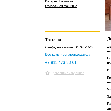
Интернет
Парковка
Стиральная машинка
Д
Татьяна
Дв
Был(а) на сайте: 31.07.2026.
па
Все квартиры арендодателя
Ес
+7-911-473-33-61
по
И 
Добавить в избранное
Кв
пе
Чи
Зд
Ра
ди