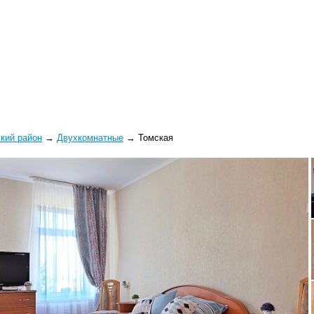
кий район
→
Двухкомнатные
→
Томская