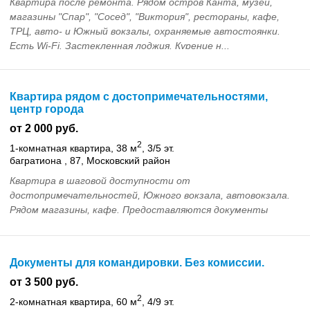
Квартира после ремонта. Рядом остров Канта, музеи,
магазины "Спар", "Сосед", "Виктория", рестораны, кафе,
ТРЦ, авто- и Южный вокзалы, охраняемые автостоянки.
Есть Wi-Fi. Застекленная лоджия. Курение н...
Квартира рядом с достопримечательностями,
центр города
от 2 000 руб.
2
1-комнатная квартира, 38 м
, 3/5 эт.
багратиона , 87, Московский район
Квартира в шаговой доступности от
достопримечательностей, Южного вокзала, автовокзала.
Рядом магазины, кафе. Предоставляются документы
строгой отчётности. Возможен безналичный расчёт...
Документы для командировки. Без комиссии.
от 3 500 руб.
2
2-комнатная квартира, 60 м
, 4/9 эт.