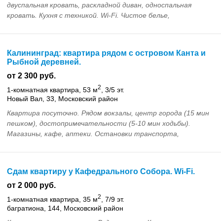
двуспальная кровать, раскладной диван, односпальная
кровать. Кухня с техникой. Wi-Fi. Чистое белье,
полотенца. Рядом Верхнее озеро, парк, ТЦ. Удобно для ...
Калининград: квартира рядом с островом Канта и
Рыбной деревней.
от 2 300 руб.
2
1-комнатная квартира, 53 м
, 3/5 эт.
Новый Вал, 33, Московский район
Квартира посуточно. Рядом вокзалы, центр города (15 мин
пешком), достопримечательности (5-10 мин ходьбы).
Магазины, кафе, аптеки. Остановки транспорта,
экспресс до аэропорта. В наличии: 2-х спальная к...
Сдам квартиру у Кафедрального Собора. Wi-Fi.
от 2 000 руб.
2
1-комнатная квартира, 35 м
, 7/9 эт.
багратиона, 144, Московский район