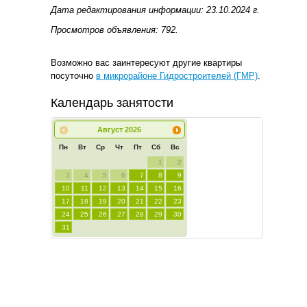
Дата редактирования информации: 23.10.2024 г.
Просмотров объявления: 792.
Возможно вас заинтересуют другие квартиры
посуточно
в микрорайоне Гидростроителей (ГМР)
.
Календарь занятости
Август
2026
Пн
Вт
Ср
Чт
Пт
Сб
Вс
1
2
3
4
5
6
7
8
9
10
11
12
13
14
15
16
17
18
19
20
21
22
23
24
25
26
27
28
29
30
31