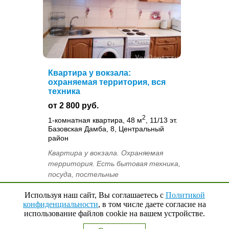
Квартира у вокзала:
охраняемая территория, вся
техника
от 2 800 руб.
2
1-комнатная квартира, 48 м
, 11/13 эт.
Базовская Дамба, 8, Центральный
район
Квартира у вокзала. Охраняемая
территория. Есть бытовая техника,
посуда, постельные
принадлежности, утюг, гладильная
Используя наш сайт, Вы соглашаетесь с
Политикой
доска. Запрещено курение и
конфиденциальности
, в том числе даете согласие на
проживание с животными...
использование файлов cookie на вашем устройстве.
Наверх
↑
0
Выбранные квартиры
Ольга