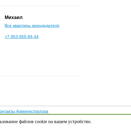
Михаил
Все квартиры арендодателя
+7-953-855-84-44
онтакты Администратора
тика конфиденциальности
льзование файлов cookie на вашем устройстве.