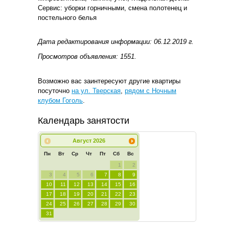
Сервис: уборки горничными, смена полотенец и
постельного белья
Дата редактирования информации: 06.12.2019 г.
Просмотров объявления: 1551.
Возможно вас заинтересуют другие квартиры
посуточно
на ул. Тверская
,
рядом с Ночным
клубом Гоголь
.
Календарь занятости
Август
2026
Пн
Вт
Ср
Чт
Пт
Сб
Вс
1
2
3
4
5
6
7
8
9
10
11
12
13
14
15
16
17
18
19
20
21
22
23
24
25
26
27
28
29
30
31