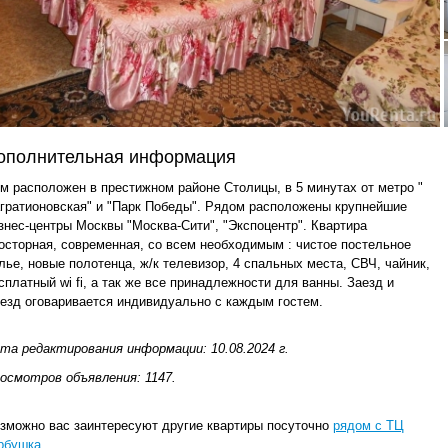
ополнительная информация
м расположен в престижном районе Столицы, в 5 минутах от метро "
гратионовская" и "Парк Победы". Рядом расположены крупнейшие
знес-центры Москвы "Москва-Сити", "Экспоцентр". Квартира
осторная, современная, со всем необходимым : чистое постельное
лье, новые полотенца, ж/к телевизор, 4 спальных места, СВЧ, чайник,
сплатный wi fi, а так же все принадлежности для ванны. Заезд и
езд оговаривается индивидуально с каждым гостем.
та редактирования информации: 10.08.2024 г.
осмотров объявления: 1147.
зможно вас заинтересуют другие квартиры посуточно
рядом с ТЦ
рбушка
.