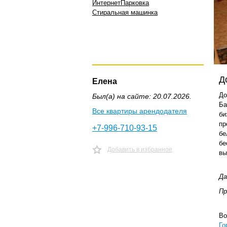
Интернет
Парковка
Стиральная машинка
Д
Елена
До
Был(а) на сайте: 20.07.2026.
Ба
Все квартиры арендодателя
би
пр
+7-996-710-93-15
бе
бе
Добавить в избранное
вы
Да
Пр
Во
Го