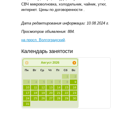
СВЧ микроволновка, холодильник, чайник, утюг,
интернет. Цены по договоренности .
Дата редактирования информации: 10.08.2024 г.
Просмотров объявления: 884.
на просп. Волгоградский
.
Календарь занятости
Август
2026
Пн
Вт
Ср
Чт
Пт
Сб
Вс
1
2
3
4
5
6
7
8
9
10
11
12
13
14
15
16
17
18
19
20
21
22
23
24
25
26
27
28
29
30
31