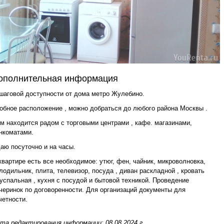
ополнительная информация
шаговой доступности от дома метро Жулебино.
обное расположение , можно добраться до любого района Москвы .
м находится радом с торговыми центрами , кафе. магазинами,
нкоматами.
аю посуточно и на часы.
квартире есть все необходимое: утюг, фен, чайник, микроволновка,
лодильник, плита, телевизор, посуда , диван раскладной , кровать
успальная , кухня с посудой и бытовой техникой. Проведение
черинок по договоренности. Для организаций документы для
четности.
та редактирования информации: 08.08.2024 г.