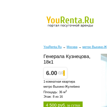
YouRenta.Ru
→
Москва
→
метро Выхино-Ж
Генерала Кузнецова,
18к1
6.00
/10
1-комнатная квартира
метро Выхино-Жулебино
2
Площадь: 36 м
Этаж: 8 из 16
4 500 руб.
за сутки