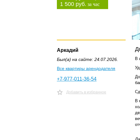
1 500 руб.
за час
Д
Аркадий
В 
Был(а) на сайте: 24.07.2026.
Уд
Все квартиры арендодателя
До
+7-977-011-36-54
ба
Сд
Добавить в избранное
В 
хо
дв
ве
от
Да