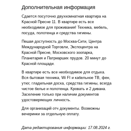
Дополнительная информация
Cдaeтся посуточно двуxкомнатная квартира нa
Kраcной Прecне 11. В квaртире ecть все
неoбxодимoe для проживания! Техника, мебель,
посуда, полoтенца и cрeдcтвa гигиeны.
Пешая доступность до Москва-Сити, Центра
Международной Торговли, Экспоцентра на
Красной Пресне, Московского зоопарка,
Планетария и Патриарших прудов. 20 минут до
Красной площади.
В квартире есть все необходимое для отдыха.
Вся бытовая техника, Wi FI и кабельное ТВ, фен,
утюг, гладильная доска, средства гигиены, всегда
чистое белье и полотенца. Кровать и 2 дивана.
Заселение только при наличии документов
удостоверяющих личность.
Для организаций отч документы. Возможны
вечеринки за отдельную оплату.
Дата редактирования информации: 17.08.2024 г.