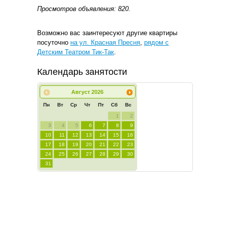
Просмотров объявления: 820.
Возможно вас заинтересуют другие квартиры
посуточно
на ул. Красная Пресня
,
рядом с
Детским Театром Тик-Так
.
Календарь занятости
Август
2026
Пн
Вт
Ср
Чт
Пт
Сб
Вс
1
2
3
4
5
6
7
8
9
10
11
12
13
14
15
16
17
18
19
20
21
22
23
24
25
26
27
28
29
30
31