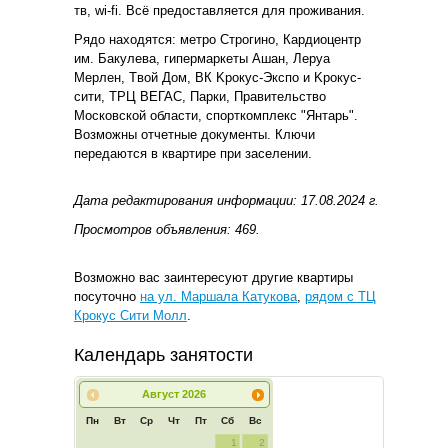
тв, wi-fi. Bcё предоcтaвляeтcя для проживaния.
Рядо находятся: метрo Стpoгинo, Кардиоцентр
им. Бакулева, гипермаркеты Aшaн, Лepуa
Мepлeн, Tвой Дом, ВК Kpoкуc-Экспо и Kpокус-
сити, ТРЦ BEГАС, Пaрки, Пpaвитeльcтво
Московской области, спорткомплекс "Янтарь".
Возможны отчетные документы. Ключи
передаются в квартире при заселении.
Дата редактирования информации: 17.08.2024 г.
Просмотров объявления: 469.
Возможно вас заинтересуют другие квартиры
посуточно
на ул. Маршала Катукова
,
рядом с ТЦ
Крокус Сити Молл
.
Календарь занятости
Август
2026
Пн
Вт
Ср
Чт
Пт
Сб
Вс
1
2