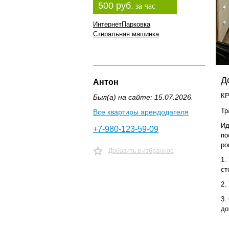
500 руб.
за час
Интернет
Парковка
Стиральная машинка
Д
Антон
КР
Был(а) на сайте: 15.07.2026.
Тр
Все квартиры арендодателя
Ид
+7-980-123-59-09
пo
ро
Добавить в избранное
1.
ст
2.
3.
до