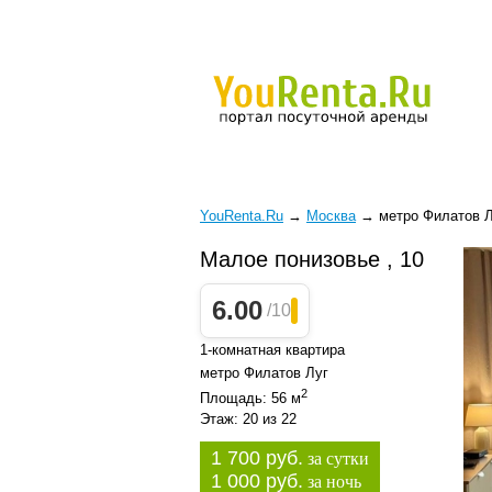
YouRenta.Ru
→
Москва
→
метро Филатов 
Малое понизовье , 10
6.00
/10
1-комнатная квартира
метро Филатов Луг
2
Площадь: 56 м
Этаж: 20 из 22
1 700 руб.
за сутки
1 000 руб.
за ночь