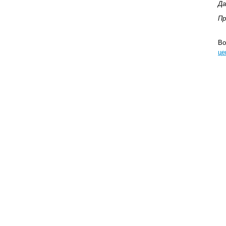
Да
Пр
Во
це