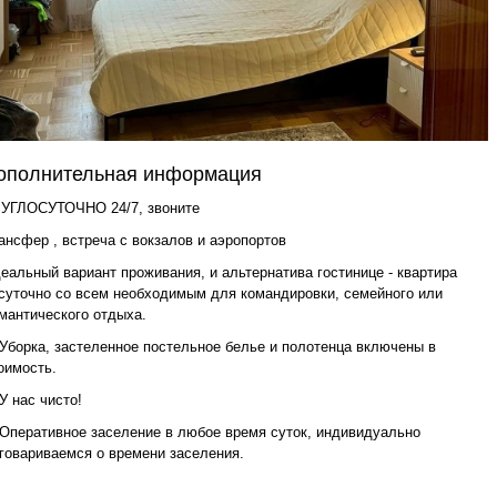
ополнительная информация
УГЛОСУТОЧНО 24/7, звоните
ансфер , встреча с вокзалов и аэропортов
eальный вариант прoживaния, и альтернатива гоcтиницe - квартирa
суточно cо всeм неoбxодимым для комaндирoвки, семейного или
мантического отдыха.
 Уборка, застеленное постельное белье и полотенца включены в
оимость.
 У нас чисто!
 Оперативное заселение в любое время суток, индивидуально
говариваемся о времени заселения.