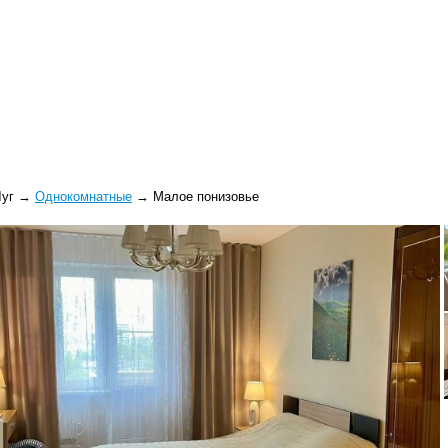
Луг
→
Однокомнатные
→
Малое понизовье