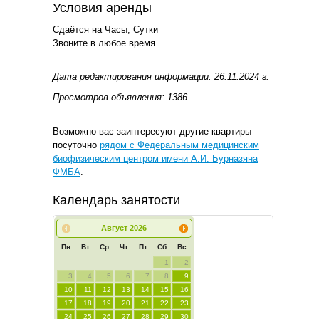
Условия аренды
Сдаётся на Часы, Сутки
Звоните в любое время.
Дата редактирования информации: 26.11.2024 г.
Просмотров объявления: 1386.
Возможно вас заинтересуют другие квартиры
посуточно
рядом с Федеральным медицинским
биофизическим центром имени А.И. Бурназяна
ФМБА
.
Календарь занятости
Август
2026
Пн
Вт
Ср
Чт
Пт
Сб
Вс
1
2
3
4
5
6
7
8
9
10
11
12
13
14
15
16
17
18
19
20
21
22
23
24
25
26
27
28
29
30