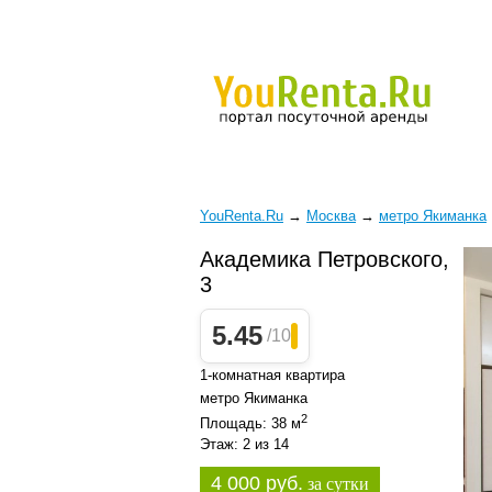
YouRenta.Ru
→
Москва
→
метро Якиманка
Академика Петровского,
3
5.45
/10
1-комнатная квартира
метро Якиманка
2
Площадь: 38 м
Этаж: 2 из 14
4 000 руб.
за сутки