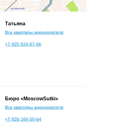
Татьяна
Все квартиры арендодателя
+7-925-924-67-66
Бюро «MoscowSutki»
Все квартиры арендодателя
+7-926-166-50-64