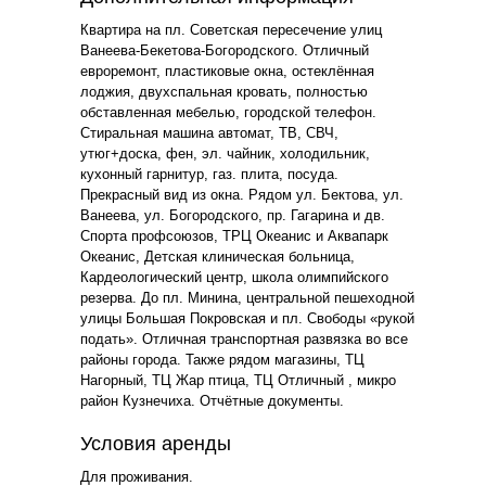
Квартира на пл. Советская пересечение улиц
Ванеева-Бекетова-Богородского. Отличный
евроремонт, пластиковые окна, остеклённая
лоджия, двухспальная кровать, полностью
обставленная мебелью, городской телефон.
Стиральная машина автомат, ТВ, СВЧ,
утюг+доска, фен, эл. чайник, холодильник,
кухонный гарнитур, газ. плита, посуда.
Прекрасный вид из окна. Рядом ул. Бектова, ул.
Ванеева, ул. Богородского, пр. Гагарина и дв.
Спорта профсоюзов, ТРЦ Океанис и Аквапарк
Океанис, Детская клиническая больница,
Кардеологический центр, школа олимпийского
резерва. До пл. Минина, центральной пешеходной
улицы Большая Покровская и пл. Свободы «рукой
подать». Отличная транспортная развязка во все
районы города. Также рядом магазины, ТЦ
Нагорный, ТЦ Жар птица, ТЦ Отличный , микро
район Кузнечиха. Отчётные документы.
Условия аренды
Для проживания.