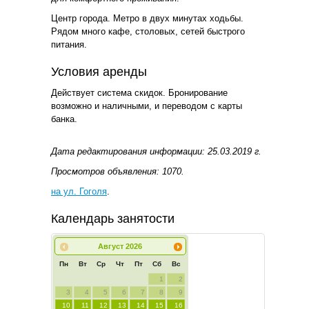
Центр города. Метро в двух минутах ходьбы.
Рядом много кафе, столовых, сетей быстрого
питания.
Условия аренды
Действует система скидок. Бронирование
возможно и наличными, и переводом с карты
банка.
Дата редактирования информации: 25.03.2019 г.
Просмотров объявления: 1070.
на ул. Гоголя
.
Календарь занятости
Август
2026
Пн
Вт
Ср
Чт
Пт
Сб
Вс
1
2
3
4
5
6
7
8
9
10
11
12
13
14
15
16