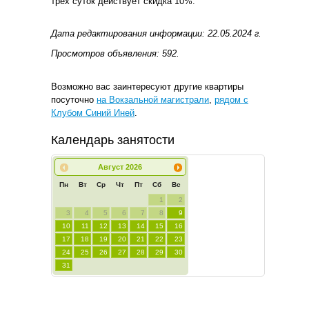
трех суток действует скидка 10%.
Дата редактирования информации: 22.05.2024 г.
Просмотров объявления: 592.
Возможно вас заинтересуют другие квартиры
посуточно
на Вокзальной магистрали
,
рядом с
Клубом Синий Иней
.
Календарь занятости
Август
2026
Пн
Вт
Ср
Чт
Пт
Сб
Вс
1
2
3
4
5
6
7
8
9
10
11
12
13
14
15
16
17
18
19
20
21
22
23
24
25
26
27
28
29
30
31