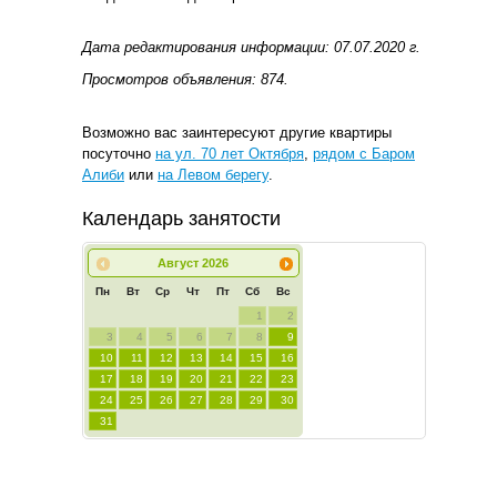
Дата редактирования информации: 07.07.2020 г.
Просмотров объявления: 874.
Возможно вас заинтересуют другие квартиры
посуточно
на ул. 70 лет Октября
,
рядом с Баром
Алиби
или
на Левом берегу
.
Календарь занятости
Август
2026
Пн
Вт
Ср
Чт
Пт
Сб
Вс
1
2
3
4
5
6
7
8
9
10
11
12
13
14
15
16
17
18
19
20
21
22
23
24
25
26
27
28
29
30
31