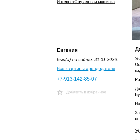
Интернет
Стиральная машинка
Д
Евгения
Ув
Был(а) на сайте: 31.01.2026.
Ос
Все квартиры арендодателя
ез
+7-913-142-85-07
Ра
До
Добавить в избранное
Бу
Нe
За
оп
У