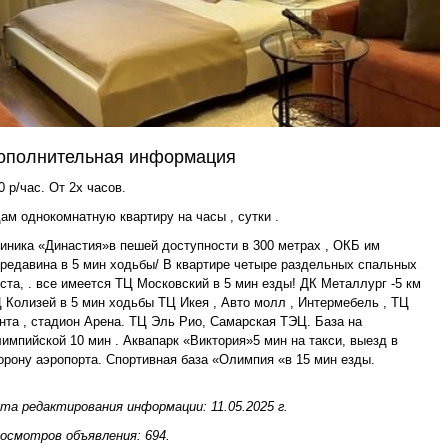
ополнительная информация
0 р/час. От 2х часов.
ам однокомнатную квартиру на часы , сутки .
иника «Династия»в пешей доступности в 300 метрах , ОКБ им
редавина в 5 мин ходьбы/ В квартире четыре раздельных спальных
ста, . все имеется ТЦ Московский в 5 мин езды! ДК Металлург -5 км
 Колизей в 5 мин ходьбы ТЦ Икея , Авто молл , Интермебель , ТЦ
нта , стадион Арена. ТЦ Эль Рио, Самарская ТЭЦ. База на
импийской 10 мин . Аквапарк «Виктория»5 мин на такси, выезд в
орону аэропорта. Спортивная база «Олимпия «в 15 мин езды.
та редактирования информации: 11.05.2025 г.
осмотров объявления: 694.