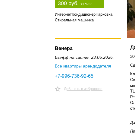
300 руб.
за час
Интернет
Кондиционер
Парковка
Стиральная машинка
Д
Венера
30
Был(а) на сайте: 23.06.2026.
Сд
Все квартиры арендодателя
Кл
+7-996-736-92-65
Се
ме
Добавить в избранное
ТЦ
Ре
Ол
ст
Да
Пр